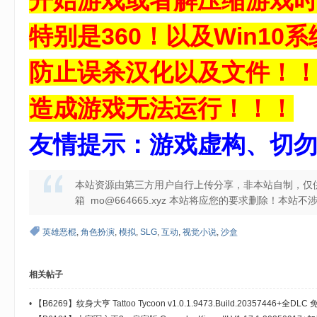
开始游戏或者解压缩游戏
特别是360！以及Win10系统
防止误杀汉化以及文件！
造成游戏无法运行！！！
友情提示：游戏虚构、切
本站资源由第三方用户自行上传分享，非本站自制，仅
箱 mo@664665.xyz 本站将应您的要求删除！本
英雄恶棍
,
角色扮演
,
模拟
,
SLG
,
互动
,
视觉小说
,
沙盒
相关帖子
•
【B6269】纹身大亨 Tattoo Tycoon v1.0.1.9473.Build.20357446+全DL