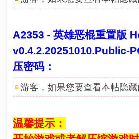
7 _4 F/ I1 m' {, j% ~
A2353 - 英雄恶棍重置版 Hero
v0.4.2.20251010.Pu
压密码：
游客，如果您要查看本帖隐
7 W( }( D+ }( }) W8 U b
温馨提示：