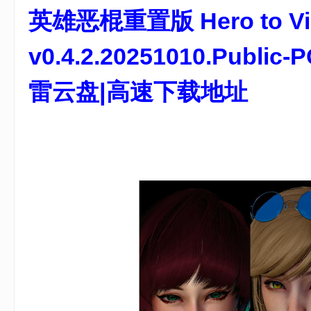
英雄恶棍重置版 Hero to Vil
游
戏
v0.4.2.20251010.Pu
雷云盘|高速下载地址
! f6 T7 M" h1 Z$ F9 G3 D% s# Y
1 N. O2 J+ h. U) ]4 F/ t3 G7 B& L# T& u