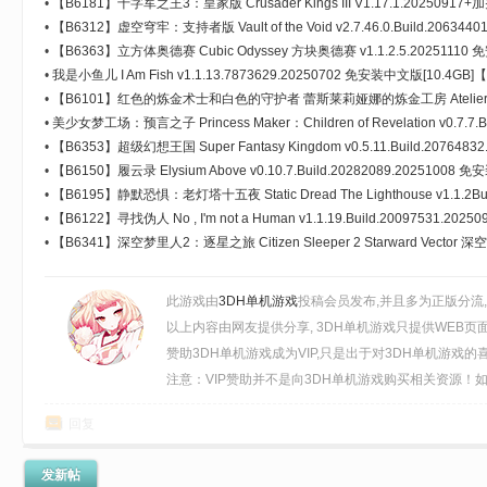
•
【B6181】十字军之王3：皇家版 Crusader Kings III V1.17.1.202509
器 免安装中文豪华版[14.7GB]
•
【B6312】虚空穹牢：支持者版 Vault of the Void v2.7.46.0.Build.20634
护之盾-地狱烈焰+全DLC 免安装中文版[668MB]
•
【B6363】立方体奥德赛 Cubic Odyssey 方块奥德赛 v1.1.2.5.20251110 
•
我是小鱼儿 I Am Fish v1.1.13.7873629.20250702 免安装中文版[10.4GB]
•
【B6101】红色的炼金术士和白色的守护者 蕾斯莱莉娅娜的炼金工房 Atelier Resl
Alchemist &amp; the White Guardian V1.2.0.20251030-服装组合[
•
美少女梦工场：预言之子 Princess Maker：Children of Revelation v0.7.7.B
装中文豪华版[11.68GB]
DLC 免安装豪华中文版[1.03GB]【B5548】
•
【B6353】超级幻想王国 Super Fantasy Kingdom v0.5.11.Build.20764
免安装中文豪华版[725MB]
•
【B6150】履云录 Elysium Above v0.10.7.Build.20282089.20251008 
•
【B6195】静默恐惧：老灯塔十五夜 Static Dread The Lighthouse v1.1.2Bui
装中文版[2.66GB]
•
【B6122】寻找伪人 No , I'm not a Human v1.1.19.Build.20097531.
[824MB]
•
【B6341】深空梦里人2：逐星之旅 Citizen Sleeper 2 Starward Vecto
v1.2.22.Build.20765567.20251113+全DLC 免安装中文版[1.58GB]
此游戏由
3DH单机游戏
投稿会员发布,并且多为正版分流
以上内容由网友提供分享, 3DH单机游戏只提供WEB页
赞助3DH单机游戏成为VIP,只是出于对3DH单机游戏
注意：VIP赞助并不是向3DH单机游戏购买相关资源！如需
回复
发新帖