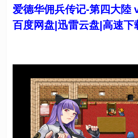
爱德华佣兵传记-第四大陸 v3
游
戏
百度网盘|迅雷云盘|高速下
8 g1 K7 c5 r" r* R0 Q' q1 {