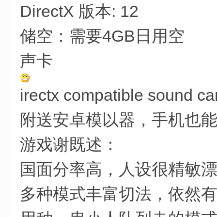
/ J$ H. m. \3 w- I
DirectX 版本: 12
储空：需要4GB日用空
: P7 c$ t# S1 e8 T
声卡
irectx compatible sound ca
附送安卓模以器，手机也
' w7 P# K( p. V+ M
游戏谢既述：
国面分率高，人设很精敏漂
多种模式丰富切法，依然