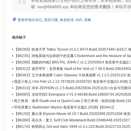
本站资源由第三方用户自行上传分享，非本站自制，仅
箱 mo@664665.xyz 本站将应您的要求删除！本
爱德华佣兵传记
,
第四大隆
,
角色扮演
,
动作
,
策略
相关帖子
•
【B6269】纹身大亨 Tattoo Tycoon v1.0.1.9473.Build.20357446+全DL
•
【B6235】鸡兔英雄与尖刺胡子的宝藏 Chickenhare and the treasure of 
宝藏 Build.20382656.20251020+全DLC 免安装中文版[13.4GB]
•
【B6298】残酷的约翰2 BRUTAL JOHN 2 v1.2.20250924 免安装中文版[2.3
•
【B6312】虚空穹牢：支持者版 Vault of the Void v2.7.46.0.Build.20634
护之盾-地狱烈焰+全DLC 免安装中文版[668MB]
•
【B6363】立方体奥德赛 Cubic Odyssey 方块奥德赛 v1.1.2.5.20251110 
•
我是小鱼儿 I Am Fish v1.1.13.7873629.20250702 免安装中文版[10.4GB]
•
【B6313】泽丰 ZEPHON v1.2.5.Build.20625834.20251101+白金与
[4.99GB]
•
【B6065】永恒空间2 Everspace 2 V1.4.48188.Build.18856734.20
域+全DLC 免安装中文版[39.0GB]
•
死亡终局：请求 Death end re Quest Code Z 死亡终局：轮回试炼 Build.19
版[5.27GB]【B5945】
•
羽毛球勇士 Badminton Warrior 免安装中文版[1.25GB]【B3441】
•
【B6150】履云录 Elysium Above v0.10.7.Build.20282089.20251008 
•
【B6368】高尔夫：废土 Golf Club Wasteland Build.20480448.202510
•
【B6174】铁锈风云 Grit and Valor 1949 v1.4.1.220.Build.20322719