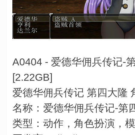
2 F: s' i0 h4 g& h! C' f! b1 T$ z+ b& l
A0404 - 爱德华佣兵传记
3 K# k3 |# T h) R" P
[2.22GB]
爱德华佣兵传记 第四大隆 
名称：爱德华佣兵传记-第
类型：动作，角色扮演，
( j' d) N1 ~5 m2 P; \( h& W