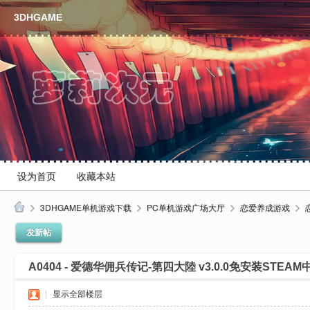
3DHGAME
设为首页
收藏本站
3DHGAME单机游戏下载
PC单机游戏广场大厅
恋爱养成游戏
3
发新帖
D
A0404 - 爱德华佣兵传记-第四大陸 v3.0.0免安装STEAM
H
单
|
显示全部楼层
机