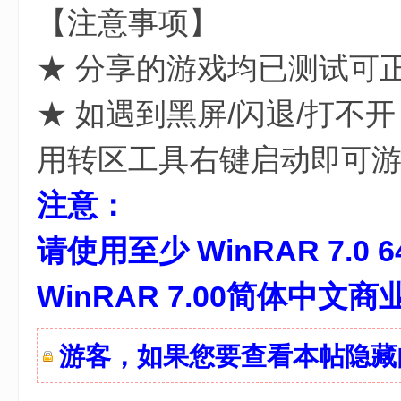
【注意事项】
★ 分享的游戏均已测试可
★ 如遇到黑屏/闪退/打不
用转区工具右键启动即可
) z5 z' R+ O3 _. s# U- Q" B
注意：
请使用至少 WinRAR 7.0 
WinRAR 7.00简体中文
游客，如果您要查看本帖隐
% i6 H0 j' ~9 k! I; ~