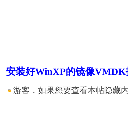
/ j6 B2 p% W, J: M6 w' g7 D$ H
- P9 b* _ s. r( G B" B7 |
! D! Z2 ^: p! f6 Z0 k8 e& h1 p+ o
安装好WinXP的镜像VMD
游客，如果您要查看本帖隐藏
) r; y, k' x4 z) Y( q