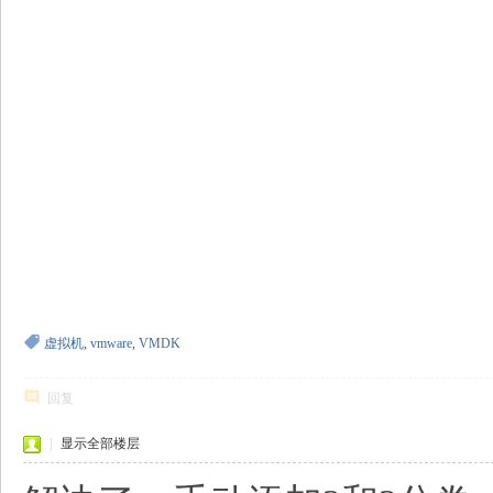
7 x+ i* F4 N( c0 g( X
6 _/ ]: B* T- n
' _; m0 m- u7 j0 C- K' l3 ]& ^+ Q
虚拟机
,
vmware
,
VMDK
回复
|
显示全部楼层