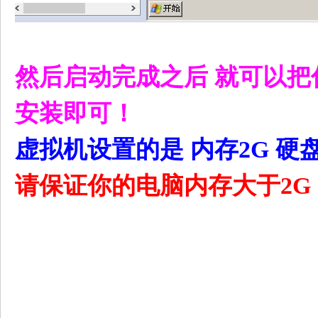
) ]9 o B, R! h0 T
然后启动完成之后 就可以
. b: z! @, W9 @4 r: |
安装即可！
虚拟机设置的是 内存2G 硬盘
请保证你的电脑内存大于2G
3 g2 Z5 [* ~5 Y2 b9 K8 `& N
: B F+ I$ q" V7 c" f; D. E
/ ~5 U' D7 a Z. E