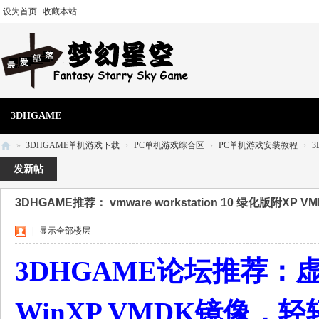
设为首页
收藏本站
3DHGAME
»
3DHGAME单机游戏下载
›
PC单机游戏综合区
›
PC单机游戏安装教程
›
3
3
发新帖
D
3DHGAME推荐： vmware workstation 10 绿化版附X
H
单
|
显示全部楼层
机
3DHGAME论坛推荐：虚拟机 
游
戏
WinXP VMDK镜像，